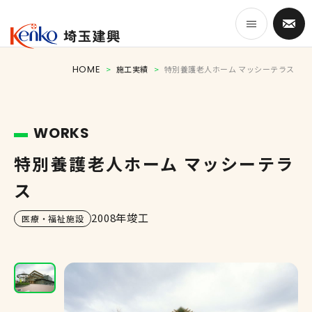
HOME
>
施工実績
>
特別養護老人ホーム マッシーテラス
HOME
WORKS
事業紹介
特別養護老人ホーム マッシーテラ
ス
埼玉建興のつよみ
2008年竣工
医療・福祉施設
施工実績
会社案内