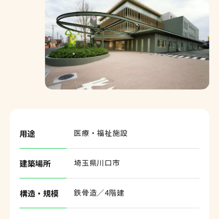
お知らせ
採用情報
協力会社の皆様へ
用途
医療・福祉施設
サイトマップ
個人情報保護方針
建築場所
埼玉県川口市
サイトのご利用について
構造・規模
鉄骨造／4階建
お問い合わせ