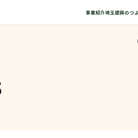
事業紹介
埼玉建興のつ
S