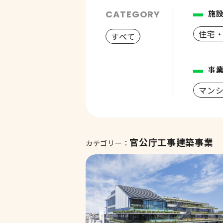
CATEGORY
施
住宅
すべて
事
マン
官公庁工事建築事業
カテゴリー：