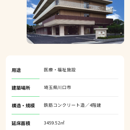
お知らせ
採用情報
協力会社の皆様へ
用途
医療・福祉施設
サイトマップ
建築場所
埼玉県川口市
個人情報保護方針
サイトのご利用について
構造・規模
鉄筋コンクリート造／4階建
お問い合わせ
延床面積
3459.52㎡