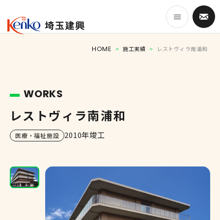
HOME
>
施工実績
>
レストヴィラ南浦和
HOME
WORKS
事業紹介
レストヴィラ南浦和
埼玉建興のつよみ
2010年竣工
医療・福祉施設
施工実績
会社案内