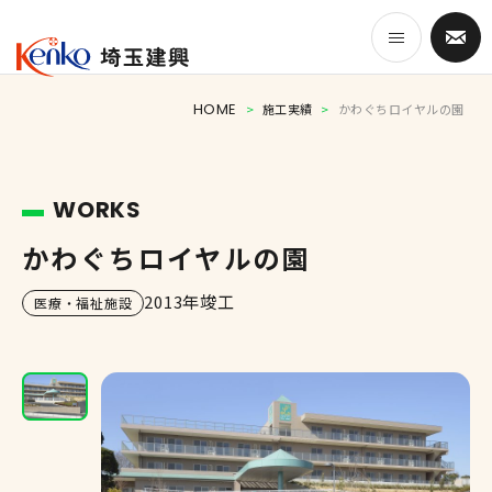
HOME
>
施工実績
>
かわぐちロイヤルの園
HOME
WORKS
事業紹介
かわぐちロイヤルの園
埼玉建興のつよみ
2013年竣工
医療・福祉施設
施工実績
会社案内