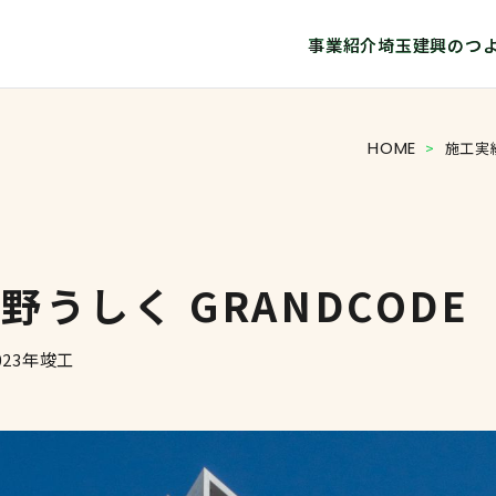
事業紹介
埼玉建興のつ
HOME
>
施工実
うしく GRANDCODE
023年竣工