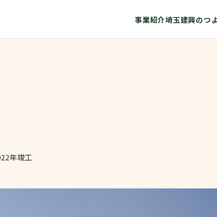
事業紹介
埼玉建興のつ
町
022年竣工