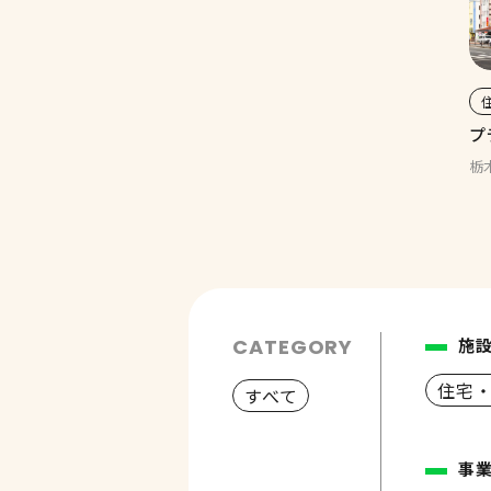
プ
栃
CATEGORY
施
住宅
すべて
事