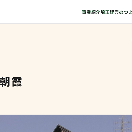
事業紹介
埼玉建興のつ
朝霞